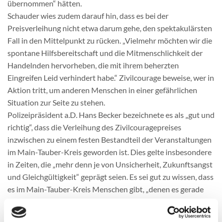
übernommen“ hätten.
Schauder wies zudem darauf hin, dass es bei der
Preisverleihung nicht etwa darum gehe, den spektakulärsten
Fall in den Mittelpunkt zu rücken. „Vielmehr möchten wir die
spontane Hilfsbereitschaft und die Mitmenschlichkeit der
Handelnden hervorheben, die mit ihrem beherzten
Eingreifen Leid verhindert habe.“ Zivilcourage beweise, wer in
Aktion tritt, um anderen Menschen in einer gefährlichen
Situation zur Seite zu stehen.
Polizeipräsident a.D. Hans Becker bezeichnete es als „gut und
richtig“, dass die Verleihung des Zivilcouragepreises
inzwischen zu einem festen Bestandteil der Veranstaltungen
im Main-Tauber-Kreis geworden ist. Dies gelte insbesondere
in Zeiten, die „mehr denn je von Unsicherheit, Zukunftsangst
und Gleichgültigkeit“ geprägt seien. Es sei gut zu wissen, dass
es im Main-Tauber-Kreis Menschen gibt, „denen es gerade
nicht gleichgültig ist, was mit anderen Menschen passiert
und die aktiv mithelfen, um Schaden zu verhüten“. Dabei