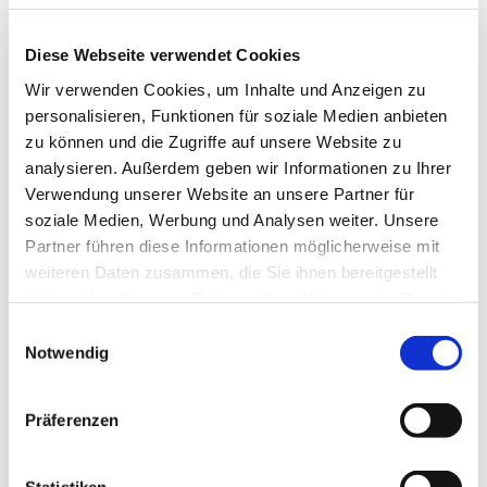
müsse niemand zu einem Heden generieren. Oft führten ganz
einfache Dinge zu einer großen Wirkung, beispielsweise die
Diese Webseite verwendet Cookies
Polizei zu verständigen oder sich aktiv ins Gespräch zu
Wir verwenden Cookies, um Inhalte und Anzeigen zu
bringen. „Vorbildliches Verhalten soll nicht nur gewürdigt
personalisieren, Funktionen für soziale Medien anbieten
werden, sondern auch anderen als Vorbild und zur
zu können und die Zugriffe auf unsere Website zu
Nachahmung dienen.“
analysieren. Außerdem geben wir Informationen zu Ihrer
Die Preise übergaben im Wechsel Landrat Schauder als
Verwendung unserer Website an unsere Partner für
Vorsitzender des Fördervereins AkS; Polizeipräsident a.D.
soziale Medien, Werbung und Analysen weiter. Unsere
Hans Becker als stellvertretender Vorsitzender sowie die
Partner führen diese Informationen möglicherweise mit
weiteren Vorstandsmitglieder, Sozialdezernentin Elisabeth
weiteren Daten zusammen, die Sie ihnen bereitgestellt
Krug vom Landratsamt Main-Tauber-Kreis und
haben oder die sie im Rahmen Ihrer Nutzung der Dienste
Bürgermeister Joachim Döffinger (Assamstadt).
gesammelt haben.
Einwilligungsauswahl
Die Feier wurde von dem Holzbläser-Quintett des
Notwendig
Landespolizeiorchesters Baden-Württemberg unter der
Leitung von Truong-Giang Nguyen musikalisch umrahmt.
Präferenzen
Zivilcouragepreis
· Beginnend für das Jahr 2016 lobte der Förderverein AkS