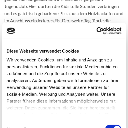
Jugendclub. Hier durften die Kids tolle Stunden verbringen
und es gab frisch gebackene Pizza aus dem Holzbackofen und
im Anschluss ein leckeres Eis. Der zweite Tag führte die
Gruppe nach Bad Mergentheim, wo ein Besuch bei der
Polizei auf dem Programm stand. Die Kinder durften Fragen
stellen, Fahrzeuge besichtigen und die Betreuer einsperren.
Zum Mittagessen ging es ins Eiscafé Venezia, wo sich alle mit
Diese Webseite verwendet Cookies
Sandwich stärkten, bevor der Tag mit einem Kinobesuch
Wir verwenden Cookies, um Inhalte und Anzeigen zu
abgerundet wurde – Popcorn inklusive. Abends musste man
personalisieren, Funktionen für soziale Medien anbieten
dann das Gewitter mit einem Wolkenbruch überstehen, aber
zu können und die Zugriffe auf unsere Website zu
durch einen guten Aufbau und fleißige Helfer im Hintergrund
analysieren. Außerdem geben wir Informationen zu Ihrer
stand die Entscheidung relativ schnell fest, man machte
Verwendung unserer Website an unsere Partner für
natürlich weiter. Am dritten Tag kam das DRK zum Zeltplatz
soziale Medien, Werbung und Analysen weiter. Unsere
und zeigte den Kindern, wie man Erste Hilfe leistet. Vom
Partner führen diese Informationen möglicherweise mit
Verband bis zur Herzdruckmassage an speziellen Puppen
weiteren Daten zusammen, die Sie ihnen bereitgestellt
wurde alles praktisch geübt. Es wurde sogar die
haben oder die sie im Rahmen Ihrer Nutzung der Dienste
Funktionsweise eines Defibrillators erklärt. Nach dem
gesammelt haben.
Einwilligungsauswahl
Mittagessen rückte die Feuerwehr Vorbachzimmern an,