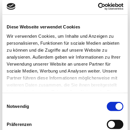
Euro.
Wählen Sie aus fünf Themenschwerpunkten, die, die am
besten zu Ihrem Engagement passen. Sie haben die
Möglichkeit, sich in den Schwerpunkten Sportliche Leistung,
Diese Webseite verwendet Cookies
Inklusion, Integration, Innovation und Kooperationen zu
Wir verwenden Cookies, um Inhalte und Anzeigen zu
bewerben.
personalisieren, Funktionen für soziale Medien anbieten
Falls keine der Kategorien passend ist, wählen Sie bitte
zu können und die Zugriffe auf unsere Website zu
„Sonstiges“.
analysieren. Außerdem geben wir Informationen zu Ihrer
So einfach geht’s:
Verwendung unserer Website an unsere Partner für
Registrieren Sie sich unter
www.sportabzeichen-
soziale Medien, Werbung und Analysen weiter. Unsere
wettbewerb.de/register
mit einer gültigen E-Mail-Adresse.
Partner führen diese Informationen möglicherweise mit
Folgen Sie dem Link in der an Sie versendeten Bestätigungs-
weiteren Daten zusammen, die Sie ihnen bereitgestellt
Mail. Jetzt nur noch das Bewerbungsformular ausfüllen, Foto
haben oder die sie im Rahmen Ihrer Nutzung der Dienste
hochladen und schon sind Sie dabei!
gesammelt haben.
Einwilligungsauswahl
Bei Fragen wenden Sie sich gerne an das Team
Notwendig
Sportförderung.
Votes sammeln, Glück teilen
Präferenzen
Laden Sie auch Freunde, Familie, Bekannte und Kollegen ein,