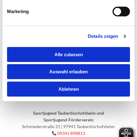
Der Spendenlauf findet am
30.07.2022 in Höpfingen um
Marketing
17:15-19:30 Uhr
statt. Weitere Infos könne Sie unter
https://www.wecandomore.de/wcdm-4
nachlesen.
Details zeigen
Alle zulassen
Auswahl erlauben
Ablehnen
Sportjugend Tauberbischofsheim und
Sportjugend-Förderverein
Schmiederstraße 21 | 97941 Tauberbischofsheim
09341 898813
