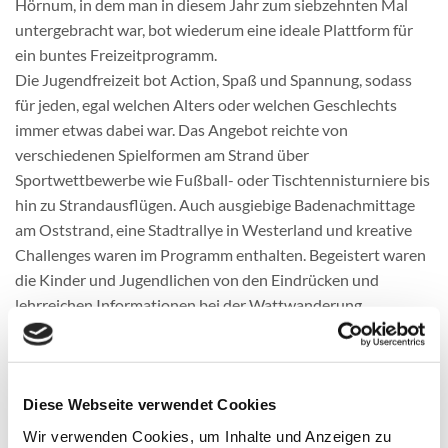
Hörnum, in dem man in diesem Jahr zum siebzehnten Mal
untergebracht war, bot wiederum eine ideale Plattform für
ein buntes Freizeitprogramm.
Die Jugendfreizeit bot Action, Spaß und Spannung, sodass
für jeden, egal welchen Alters oder welchen Geschlechts
immer etwas dabei war. Das Angebot reichte von
verschiedenen Spielformen am Strand über
Sportwettbewerbe wie Fußball- oder Tischtennisturniere bis
hin zu Strandausflügen. Auch ausgiebige Badenachmittage
am Oststrand, eine Stadtrallye in Westerland und kreative
Challenges waren im Programm enthalten. Begeistert waren
die Kinder und Jugendlichen von den Eindrücken und
lehrreichen Informationen bei der Wattwanderung.
Das Highlight der Freizeit bestand wohl für alle im
abwechslungsreichen Programm und das beaufsichtigte
Wellenbaden am Weststrand. Die Betreuer scheuten keine
Mühen um den Kids bleibende Erinnerungen zu schaffen. So
Diese Webseite verwendet Cookies
gab es beispielsweise eine Bad-Taste Party, bei der alle in
Wir verwenden Cookies, um Inhalte und Anzeigen zu