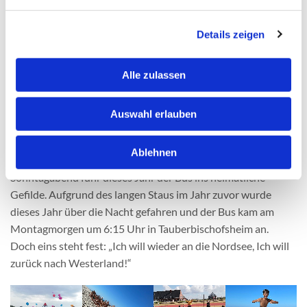
Entspannen zu nutzen.
Nach elf Tagen Aufenthalt fiel den Meisten der Abschied von
Details zeigen
Sylt dann doch eher schwer. Durch die sehr vielen neu
geschlossenen Freundschaften wollte man eigentlich nicht
mehr auseinander gehen. Das letzte Highlight markierte die
Alle zulassen
Nachtwanderung zum Weststrand von Hörnum, als die
Freizeit feierlich begraben wurde und jeder für sich Abschied
Auswahl erlauben
nehmen konnte. Für alle teilnehmenden Kinder und
Jugendlichen bot die Freizeit eine abwechslungsreiche Zeit,
Ablehnen
in der man soziale Kontakte pflegen konnte. Am
Sonntagabend fuhr dieses Jahr der Bus ins heimatliche
Gefilde. Aufgrund des langen Staus im Jahr zuvor wurde
dieses Jahr über die Nacht gefahren und der Bus kam am
Montagmorgen um 6:15 Uhr in Tauberbischofsheim an.
Doch eins steht fest: „Ich will wieder an die Nordsee, Ich will
zurück nach Westerland!“