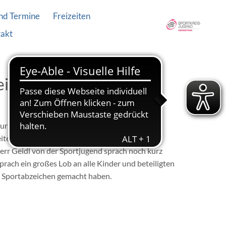
nd Termine
Freizeiten
akt
eim
zur Übergabe des Deutschen Sportabzeichens
leitete mit einer kurzen Ansprache die Übergabe
Herr Geidl von der Sportjugend sprach noch kurz
prach ein großes Lob an alle Kinder und beteiligten
in Sportabzeichen gemacht haben.