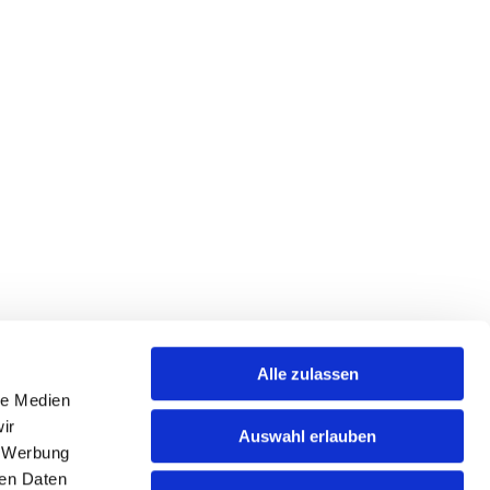
Alle zulassen
le Medien
ir
Auswahl erlauben
, Werbung
Sportjugend Mergentheim
ren Daten
Wachbacher Straße 52 | 97980 Bad Mergentheim