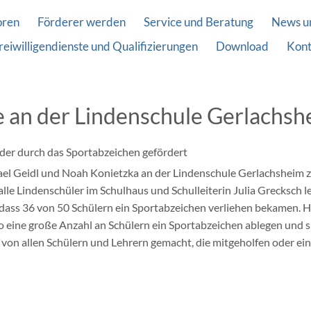
oren
Förderer werden
Service und Beratung
News u
reiwilligendienste und Qualifizierungen
Download
Kont
 an der Lindenschule Gerlachsh
nder durch das Sportabzeichen gefördert
el Geidl und Noah Konietzka an der Lindenschule Gerlachsheim 
lle Lindenschüler im Schulhaus und Schulleiterin Julia Grecksch 
r, dass 36 von 50 Schülern ein Sportabzeichen verliehen bekamen. 
s so eine große Anzahl an Schülern ein Sportabzeichen ablegen und s
 von allen Schülern und Lehrern gemacht, die mitgeholfen oder e