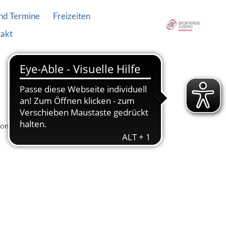
nd Termine
Freizeiten
akt
enommen zu haben!