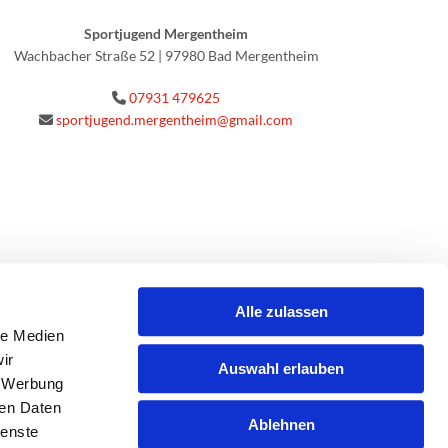
Sportjugend Mergentheim
Wachbacher Straße 52 | 97980 Bad Mergentheim
07931 479625

sportjugend.mergentheim@gmail.com

Alle zulassen
le Medien
ir
Auswahl erlauben
, Werbung
ren Daten
Ablehnen
ienste