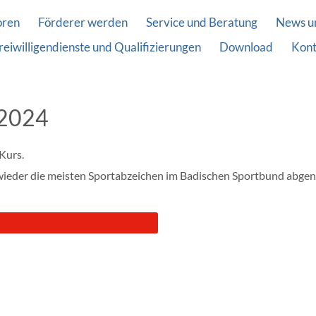
oren
Förderer werden
Service und Beratung
News u
reiwilligendienste und Qualifizierungen
Download
Kont
 2024
Kurs.
hr wieder die meisten Sportabzeichen im Badischen Sportbund abg