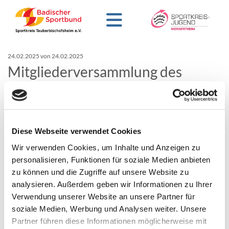
24.02.2025
von 24.02.2025
Mitgliederversammlung des
Sportjugend-Fördervereins Main-
Tauber e.V.
Nach 4 Jahren gibt es wieder Neuwahlen!
Diese Webseite verwendet Cookies
Morgen am 25. Februar 2025 findet die
Wir verwenden Cookies, um Inhalte und Anzeigen zu
Mitgliederversammlung des Sportjugend-Fördervereins
personalisieren, Funktionen für soziale Medien anbieten
Main-Tauber e.V. um 18:00 Uhr im Sitzungssaal des
zu können und die Zugriffe auf unsere Website zu
Landkreises Main-Tauber statt.
analysieren. Außerdem geben wir Informationen zu Ihrer
Verwendung unserer Website an unsere Partner für
Vorsitzender Volker Silberzahn freut sich auf die Teilnahme
soziale Medien, Werbung und Analysen weiter. Unsere
von Schirmherr Landrat Christoph Schauder, seinen
Partner führen diese Informationen möglicherweise mit
Vorstandskollegen sowie zahlreiche Mitglieder des Vereins.