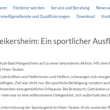
oren
Förderer werden
Service und Beratung
News u
reiwilligendienste und Qualifizierungen
Download
Kont
ikersheim: Ein sportlicher Ausf
hule Bad Mergentheim auf zu einer besonderen Aktion: Mit dem 
t Main-Tauber.
n Lehrkräften und Helferinnen und Helfern, schwangen sich morgen
tigen. Ziel war nicht nur die sportliche Betätigung, sondern au
menden eine gemütliche Grillpause. Bei Bratwurst, Getränken und
r viele war es eine willkommene Gelegenheit, sich außerhalb des
e Unterstützung der Sportjugend im Main-Tauber-Kreis sowie der 