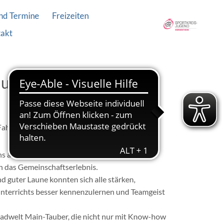
nd Termine
Freizeiten
akt
lug der Kopernikus-
Fahrrad ging es gemeinsam nach Weikersheim –
s auf ihre Fahrräder, um die rund 12 Kilometer
ch das Gemeinschaftserlebnis.
 guter Laune konnten sich alle stärken,
 Unterrichts besser kennenzulernen und Teamgeist
Radwelt Main-Tauber, die nicht nur mit Know-how