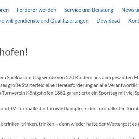
oren
Förderer werden
Service und Beratung
News u
reiwilligendienste und Qualifizierungen
Download
Kont
shofen!
ativem Spielnachmittag wurde von 570 Kindern aus dem gesamten 
es große Starterfeld eine Herausforderung an alle Verantwortlich
rnverein Königshofen 1882 garantierte ein Sporttag mit viel Sp
 und TV-Turnhalle die Turnwettkämpfe, in der Turnhalle der Tur
le trinken, trinken, trinken – denn wieder hatte der Wettergott 