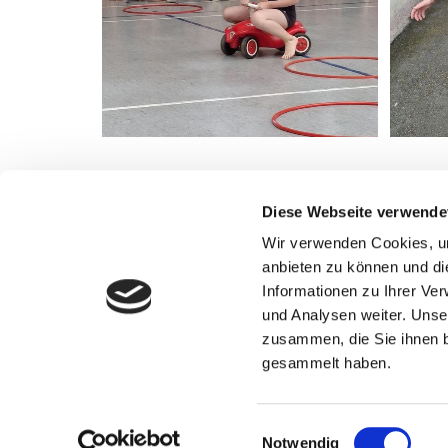
Diese Webseite verwende
Wir verwenden Cookies, um
anbieten zu können und di
Informationen zu Ihrer Ve
Sportjugend Tauberbischofsheim und
und Analysen weiter. Unse
Sportjugend-Förderverein
Schmiederstraße 21 | 97941 Tauberbischofsheim
zusammen, die Sie ihnen b
gesammelt haben.
09341 898813

info@sportjugend-main-tauber.de

Einwilligungsauswahl
Notwendig