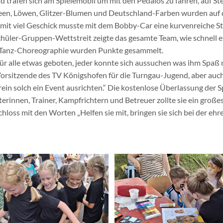
 trafen sich am Spielemobil um mit den Pedalos zu fahren, auf Stel
Feen, Löwen, Glitzer-Blumen und Deutschland-Farben wurden auf di
el: mit viel Geschick musste mit dem Bobby-Car eine kurvenreiche 
üler-Gruppen-Wettstreit zeigte das gesamte Team, wie schnell es
r Tanz-Choreographie wurden Punkte gesammelt.
für alle etwas geboten, jeder konnte sich aussuchen was ihm Spaß
sitzende des TV Königshofen für die Turngau-Jugend, aber auch a
rein solch ein Event ausrichten.“ Die kostenlose Überlassung der 
erinnen, Trainer, Kampfrichtern und Betreuer zollte sie ein großes
loss mit den Worten „Helfen sie mit, bringen sie sich bei der ehr