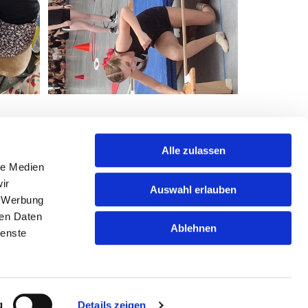
Alle zulassen
le Medien
ir
Auswahl erlauben
, Werbung
Sportjugend Mergentheim
ren Daten
Wachbacher Straße 52 | 97980 Bad Mergentheim
Ablehnen
ienste
07931 479625

sportjugend.mergentheim@gmail.com

g
Details zeigen