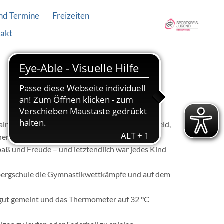
nd Termine
Freizeiten
akt
Main-Neckar-Turngau – von Mosbach bis Grünsfeld,
en war ist selbstverständlich! Doch die gute
aß und Freude – und letztendlich war jedes Kind
mbergschule die Gymnastikwettkämpfe und auf dem
es gut gemeint und das Thermometer auf 32 °C