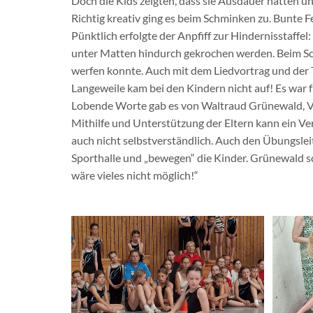
Doch die Kids zeigten, dass sie Ausdauer hatten und
Richtig kreativ ging es beim Schminken zu. Bunte 
Pünktlich erfolgte der Anpfiff zur Hindernisstaff
unter Matten hindurch gekrochen werden. Beim Sch
werfen konnte. Auch mit dem Liedvortrag und de
Langeweile kam bei den Kindern nicht auf! Es war 
Lobende Worte gab es von Waltraud Grünewald, Vor
Mithilfe und Unterstützung der Eltern kann ein Ve
auch nicht selbstverständlich. Auch den Übungsleit
Sporthalle und „bewegen“ die Kinder. Grünewald sch
wäre vieles nicht möglich!“