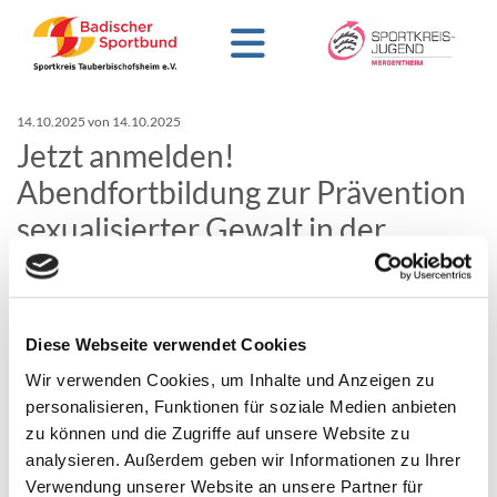
14.10.2025
von 14.10.2025
Jetzt anmelden!
Abendfortbildung zur Prävention
sexualisierter Gewalt in der
Jugendarbeit
Sexualisierte Gewalt ist ein sensibles und wichtiges Thema –
Diese Webseite verwendet Cookies
besonders in der Arbeit mit Kindern und Jugendlichen. Umso
entscheidender ist es, sich als Fachkraft oder Ehrenamtliche*r
Wir verwenden Cookies, um Inhalte und Anzeigen zu
in der Jugendarbeit mit den richtigen Strategien zur
personalisieren, Funktionen für soziale Medien anbieten
Prävention auseinanderzusetzen.
zu können und die Zugriffe auf unsere Website zu
analysieren. Außerdem geben wir Informationen zu Ihrer
Der Kreisjugendring Main-Tauber e.V. lädt daher herzlich ein
Verwendung unserer Website an unsere Partner für
zur Abendfortbildung „Prävention sexualisierter Gewalt in