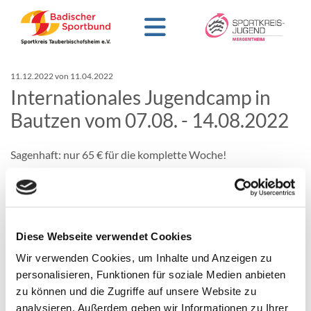
11.12.2022
von 11.04.2022
Internationales Jugendcamp in
Bautzen vom 07.08. - 14.08.2022
Sagenhaft: nur 65 € für die komplette Woche!
Trotz der Corona-Pandemie planen wir bereits unser
Internationales Jugendcamp in Bautzen. Dort kommen
Jugendliche aus den Partnerlandkreisen von Bautzen
zusammen.
Diese Webseite verwendet Cookies
Die Freizeit nach Bautzen findet vom 07.08. bis 14.08.2022
Wir verwenden Cookies, um Inhalte und Anzeigen zu
statt und ist geeignet für Mädchen und Jungen im Alter
personalisieren, Funktionen für soziale Medien anbieten
zwischen 14 und 24 Jahren. Die Koten betragen po Person
zu können und die Zugriffe auf unsere Website zu
65,00 € (inkl. Anreise, Programm, Vollverpflegung und
analysieren. Außerdem geben wir Informationen zu Ihrer