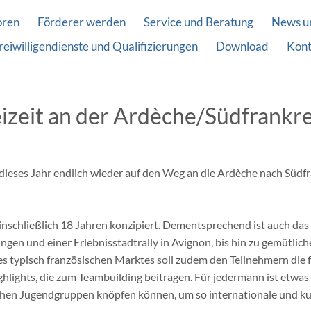
oren
Förderer werden
Service und Beratung
News u
reiwilligendienste und Qualifizierungen
Download
Kont
eizeit an der Ardèche/Südfrankr
dieses Jahr endlich wieder auf den Weg an die Ardèche nach Südf
 einschließlich 18 Jahren konzipiert. Dementsprechend ist auch da
en und einer Erlebnisstadtrally in Avignon, bis hin zu gemütli
ines typisch französischen Marktes soll zudem den Teilnehmern di
ghlights, die zum Teambuilding beitragen. Für jedermann ist etwa
schen Jugendgruppen knöpfen können, um so internationale und kul