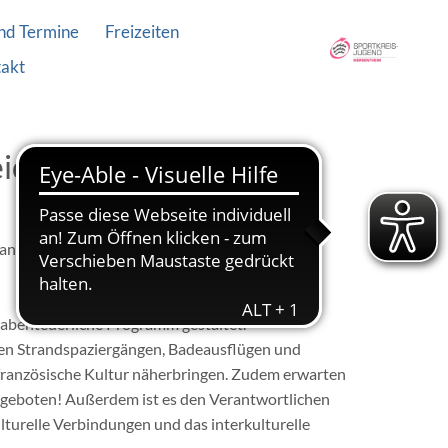
nd Termine
Freizeiten
akt
eich der Sportjugend
rankreich. Unvergessliche Abenteuer und
s abenteuerliche Programm gestaltet.
chen Strandspaziergängen, Badeausflügen und
e französische Kultur näherbringen. Zudem erwarten
s geboten! Außerdem ist es den Verantwortlichen
turelle Verbindungen und das interkulturelle