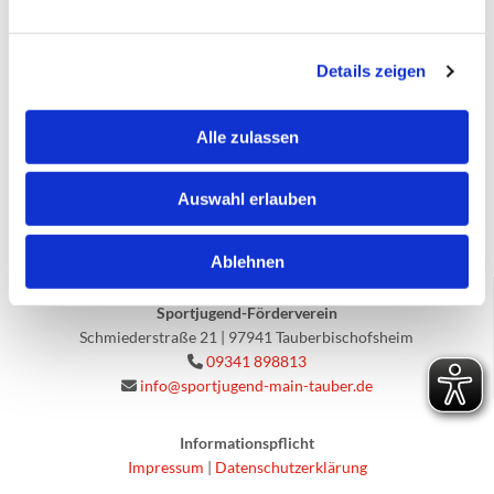
Details zeigen
Alle zulassen
Auswahl erlauben
Ablehnen
Sportjugend Tauberbischofsheim und
Sportjugend-Förderverein
Schmiederstraße 21 | 97941 Tauberbischofsheim
09341 898813

info@sportjugend-main-tauber.de

Informationspflicht
Impressum
|
Datenschutzerklärung