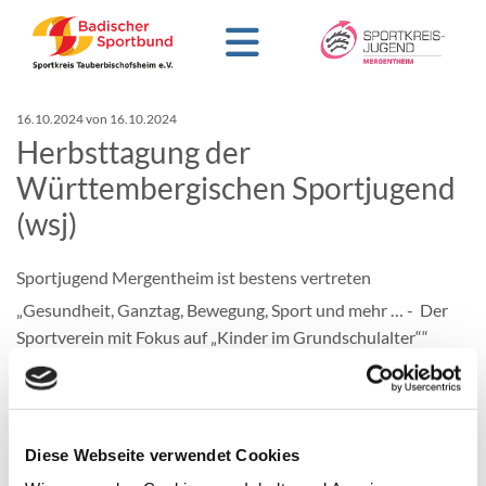
16.10.2024
von 16.10.2024
Herbsttagung der
Württembergischen Sportjugend
(wsj)
Sportjugend Mergentheim ist bestens vertreten
„Gesundheit, Ganztag, Bewegung, Sport und mehr … - Der
Sportverein mit Fokus auf „Kinder im Grundschulalter““
lautete das Thema der diesjährigen Herbsttagung der wsj, die
an der Landessportschule in Albstadt stattfand.
Die Tagungsgäste, unter ihnen auch die Vorstandsmitglieder
der Sportjugend Mergentheim, Luisa Günther, Theresa
Diese Webseite verwendet Cookies
Schumm sowie Michael Frank, erhielten einen