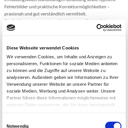
Fehlerbilder und praktische Korrekturmöglichkeiten –
praxisnah und gut verständlich vermittelt.
Die Prüfergruppe wurde zusätzlich durch Roland Schwaz,
Stützpunktleiter des Deutschen Sportabzeichens im TSV
Buchen, unterstützt. Mit viel Erfahrung und Engagement
begleitete er die praktischen Einheiten in allen Disziplinen
Diese Webseite verwendet Cookies
und gab den Teilnehmenden zahlreiche praxisbezogene
Tipps, wie die Abnahme effizient und regelkonform gestaltet
Wir verwenden Cookies, um Inhalte und Anzeigen zu
werden kann.
personalisieren, Funktionen für soziale Medien anbieten
zu können und die Zugriffe auf unsere Website zu
Verantwortlich für die Organisation der Veranstaltung war
analysieren. Außerdem geben wir Informationen zu Ihrer
Helmut Ebert, Sportabzeichen-Obmann im Sportkreis
Verwendung unserer Website an unsere Partner für
Buchen. Unterstützt wurde er von Susanne Süssenbach von
soziale Medien, Werbung und Analysen weiter. Unsere
der Geschäftsstelle des Sportkreises Buchen, über die die
Partner führen diese Informationen möglicherweise mit
Anmeldungen und die gesamte Planung für diesen Tag
weiteren Daten zusammen, die Sie ihnen bereitgestellt
organisiert wurden.
haben oder die sie im Rahmen Ihrer Nutzung der Dienste
Die Veranstaltung war Teil der dezentralen
gesammelt haben.
Einwilligungsauswahl
Fortbildungsinitiative des Badischen Sportbundes, die im
Notwendig
Sportkreis Buchen erstmals in dieser Form umgesetzt wurde.