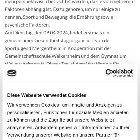
mehrperspektivisch betrachtet werden, da sie von mehreren
Faktoren abhängig ist. Dazu gehören, um nur einige zu
nennen, Sport und Bewegung, die Ernährung sowie
psychische Faktoren.
Am Dienstag, den 09.04.2024, findet erstmals ein
gemeinsamer Gesundheitstag, organisiert von der
Sportjugend Mergentheim in Kooperation mit der
Gemeinschaftsschule Weikersheim und dem Gymnasium
Weikersheim statt. Dieser Tag ist dem Verständnis für
Gesundheit in all seinen Facetten gewidmet.
Verschiedene Stationen bieten eine breite Palette an
Informationen und Aktivitäten. Eine Station widmet sich der
Ausdauer, beleuchtet die positiven Auswirkungen von Sport
Diese Webseite verwendet Cookies
auf den Körper und lehrt, wie man den Puls richtig misst.
Wir verwenden Cookies, um Inhalte und Anzeigen zu
An einer Ernährungsstation wird über gesunde
personalisieren, Funktionen für soziale Medien anbieten
Essgewohnheiten informiert: Von einem ausgewogenen
zu können und die Zugriffe auf unsere Website zu
Frühstück bis hin zu den Grundlagen einer gesunden
analysieren. Außerdem geben wir Informationen zu Ihrer
Ernährung und dem erkennen gesunder Lebensmittel. Die
Verwendung unserer Website an unsere Partner für