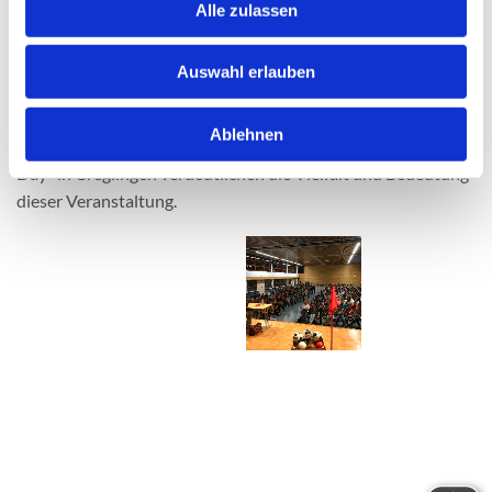
Informationen, sondern auch die Chance, aktiv zu werden
Alle zulassen
und praktische Erfahrungen zu sammeln. Hier werden
wichtige Grundlagen für einen gesunden Lebensstil gelegt.
Auswahl erlauben
Impressionen vom letzten Gesundheitstag verdeutlichen die
Vielfalt und Bedeutung dieser Initiative.
Ablehnen
Impressionen vom letzten Gesundheitstag dem „Well Being
Day" in Creglingen verdeutlichen die Vielfalt und Bedeutung
dieser Veranstaltung.