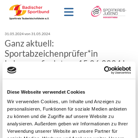
31.05.2024
von 31.05.2024
Ganz aktuell:
Sportabzeichenprüfer*in
Lehrgang findet am 15.06.2024 in
Markelsheim statt
Große Resonanz aus den Sportkreisen Mergentheim und
Diese Webseite verwendet Cookies
Tauberbischofsheim - Keine Anmeldungen mehr möglich
Wir verwenden Cookies, um Inhalte und Anzeigen zu
Am 15.06. ist es wieder so weit, der Sportkreis Mergentheim
personalisieren, Funktionen für soziale Medien anbieten
bietet eine Ausbildung zum/zur Deutschen
zu können und die Zugriffe auf unsere Website zu
Sportabzeichenprüfer*in an.
analysieren. Außerdem geben wir Informationen zu Ihrer
Diese Ausbildung wird am 15.06.2024 von 8.30 bis 18.00 Uhr
Verwendung unserer Website an unsere Partner für
in Markelsheim in der Turnhalle (Jahnstraße) sowie auf dem