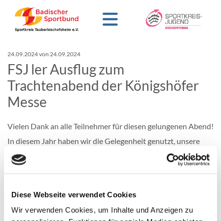
24.09.2024
von 24.09.2024
FSJ ler Ausflug zum
Trachtenabend der Königshöfer
Messe
Vielen Dank an alle Teilnehmer für diesen gelungenen Abend!
In diesem Jahr haben wir die Gelegenheit genutzt, unsere
Teamdynamik zu stärken und gemeinsam einen Abend voller
Tradition, Kultur und Geselligkeit zu erleben. Der
Trachtenabend bot eine wunderbare Möglichkeit, sich
abseits des Arbeitsalltags besser kennenzulernen.
Diese Webseite verwendet Cookies
Die festliche Atmosphäre war geprägt von farbenfrohen
Wir verwenden Cookies, um Inhalte und Anzeigen zu
Trachten, traditioneller Musik und köstlichen bayerischen