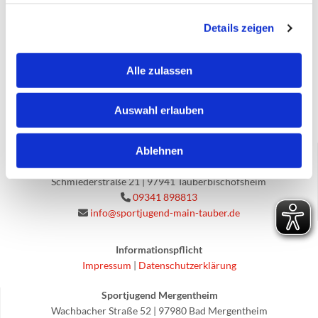
Details zeigen
Alle zulassen
Auswahl erlauben
Ablehnen
Sportjugend Tauberbischofsheim und
Sportjugend-Förderverein
Schmiederstraße 21 | 97941 Tauberbischofsheim
09341 898813

info@sportjugend-main-tauber.de

Informationspflicht
Impressum
|
Datenschutzerklärung
Sportjugend Mergentheim
Wachbacher Straße 52 | 97980 Bad Mergentheim