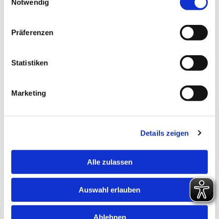
Notwendig
Tagesordnung
Präferenzen
Statistiken
Marketing
Sportjugend Tauberbischofsheim und
Sportjugend-Förderverein
Details zeigen
Schmiederstraße 21 | 97941 Tauberbischofsheim
09341 898813

info@sportjugend-main-tauber.de

Alle zulassen
Informationspflicht
Auswahl erlauben
Impressum
|
Datenschutzerklärung
Sportjugend Mergentheim
Ablehnen