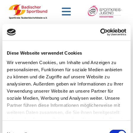
15.05.2025
von 15.05.2025
Erinnerung: Sportkreistag des
Sportkreises Tauberbischofsheim
Diese Webseite verwendet Cookies
2025
Wir verwenden Cookies, um Inhalte und Anzeigen zu
personalisieren, Funktionen für soziale Medien anbieten
Der 33. Sportkreistag findet am 17.05.2025 in der Sport- und
zu können und die Zugriffe auf unsere Website zu
Festhalle in 97877 Reicholzheim statt!
analysieren. Außerdem geben wir Informationen zu Ihrer
Verwendung unserer Website an unsere Partner für
Wir möchten noch einmal an den 33. Sportkreistag erinnern.
soziale Medien, Werbung und Analysen weiter. Unsere
Alle Sportfreunde sind herzlich ab 18:00 Uhr in die Sport-
Partner führen diese Informationen möglicherweise mit
und Festhalle in Reicholzheim einladen.
weiteren Daten zusammen, die Sie ihnen bereitgestellt
haben oder die sie im Rahmen Ihrer Nutzung der Dienste
Über den Downloadbereich ist die Tagesordnung
gesammelt haben.
Einwilligungsauswahl
herunterzuladen.