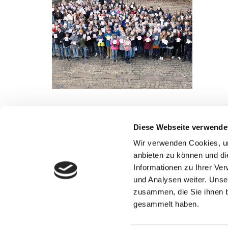
Diese Webseite verwende
Wir verwenden Cookies, um
anbieten zu können und di
Informationen zu Ihrer Ve
Sportjugend Tauberbischofsheim und
und Analysen weiter. Unse
Sportjugend-Förderverein
Schmiederstraße 21 | 97941 Tauberbischofsheim
zusammen, die Sie ihnen b
gesammelt haben.
09341 898813

info@sportjugend-main-tauber.de
