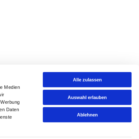
Alle zulassen
le Medien
ir
Auswahl erlauben
, Werbung
Sportjugend Mergentheim
ren Daten
Wachbacher Straße 52 | 97980 Bad Mergentheim
Ablehnen
ienste
07931 479625

sportjugend.mergentheim@gmail.com
