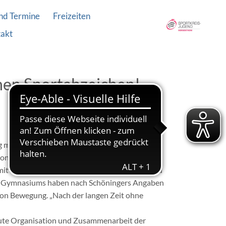
nd Termine
Freizeiten
akt
hen Sportabzeichen!
g machten die Teilnehmer des Sportabzeichen-
n der Partie.
mit Sportkreisjugendreferent Michael Geidl und
ald-Gymnasiums haben nach Schöningers Angaben
von Bewegung. „Nach der langen Zeit ohne
ute Organisation und Zusammenarbeit der