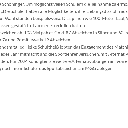
a Schöninger. Um möglichst vielen Schülern die Teilnahme zu ermög
Die Schüler hatten alle Möglichkeiten, ihre Lieblingsdisziplin aus
 Zur Wahl standen beispielsweise Disziplinen wie 100-Meter-Lauf
ssen gestaffelte Normen zu erfüllen hatten.
bzeichen ab. 103 Mal gab es Gold. 87 Abzeichen in Silber und 62 i
r 7a und 7c mit jeweils 19 Abzeichen.
tandsmitglied Heike Schultheiß lobten das Engagement des Mat
 jedes Jahr mitmacht und die Sportlehrer versuchen, mit Alternat
beiden. Für 2024 kündigten sie weitere Alternativübungen an. Von 
ftig noch mehr Schüler das Sportabzeichen am MGG ablegen.