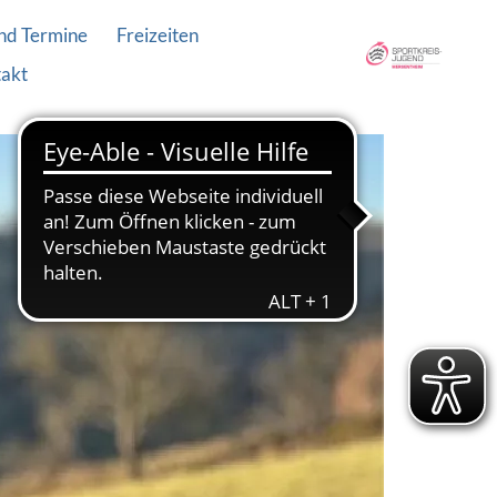
nd Termine
Freizeiten
akt