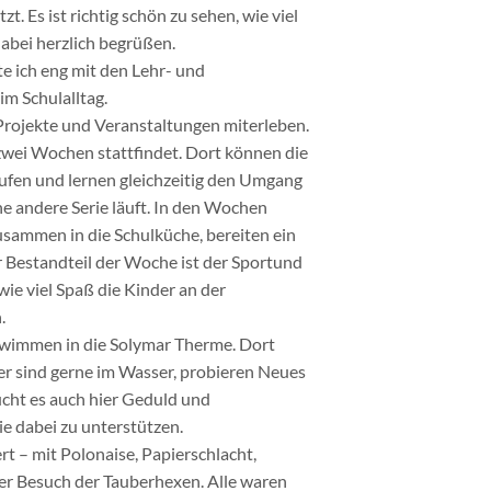
. Es ist richtig schön zu sehen, wie viel
abei herzlich begrüßen.
e ich eng mit den Lehr- und
m Schulalltag.
 Projekte und Veranstaltungen miterleben.
e zwei Wochen stattfindet. Dort können die
ufen und lernen gleichzeitig den Umgang
ne andere Serie läuft. In den Wochen
sammen in die Schulküche, bereiten ein
r Bestandteil der Woche ist der Sportund
wie viel Spaß die Kinder an der
.
wimmen in die Solymar Therme. Dort
 sind gerne im Wasser, probieren Neues
ucht es auch hier Geduld und
e dabei zu unterstützen.
rt – mit Polonaise, Papierschlacht,
der Besuch der Tauberhexen. Alle waren