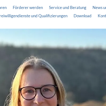
oren
Förderer werden
Service und Beratung
News u
reiwilligendienste und Qualifizierungen
Download
Kont