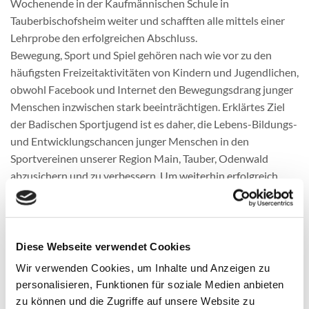
Wochenende in der Kaufmännischen Schule in
Tauberbischofsheim weiter und schafften alle mittels einer
Lehrprobe den erfolgreichen Abschluss.
Bewegung, Sport und Spiel gehören nach wie vor zu den
häufigsten Freizeitaktivitäten von Kindern und Jugendlichen,
obwohl Facebook und Internet den Bewegungsdrang junger
Menschen inzwischen stark beeinträchtigen. Erklärtes Ziel
der Badischen Sportjugend ist es daher, die Lebens-Bildungs-
und Entwicklungschancen junger Menschen in den
Sportvereinen unserer Region Main, Tauber, Odenwald
abzusichern und zu verbessern. Um weiterhin erfolgreich
sein zu können, müssen wir insbesondere junge, engagierte
Mitarbeiterinnen und Mitarbeiter frühzeitig und verstärkt in
die ehrenamtliche Verantwortung nehmen, damit sie mit
Lernerfahrungen ausgestattet, auch Verantwortung für die
Diese Webseite verwendet Cookies
Jugendarbeit in unseren Vereinen übernehmen können.
Wir verwenden Cookies, um Inhalte und Anzeigen zu
Der Geschäftsführer der Arnold Hollerbach-Stiftung, Hans
personalisieren, Funktionen für soziale Medien anbieten
Sieber und der Vorsitzende des Sportjugendfördervereines
zu können und die Zugriffe auf unsere Website zu