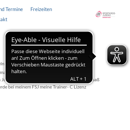
nd Termine
Freizeiten
akt
ln zu dürfen.
enmannschaft in Dittwar/ Tauberbischofsheim.
n Junior Couch im Fußball gemacht. Da es mir Spaß
erde bei meinem FSJ meine Trainer- C Lizenz