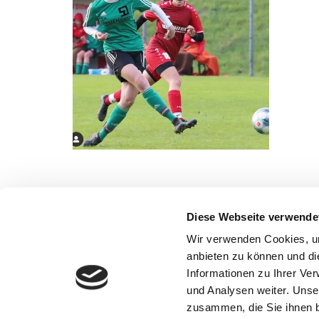
Diese Webseite verwende
Wir verwenden Cookies, um
anbieten zu können und di
Sportjugend Tauberbischofsheim und
Informationen zu Ihrer Ve
Sportjugend-Förderverein
und Analysen weiter. Unse
Schmiederstraße 21 | 97941 Tauberbischofsheim
zusammen, die Sie ihnen b