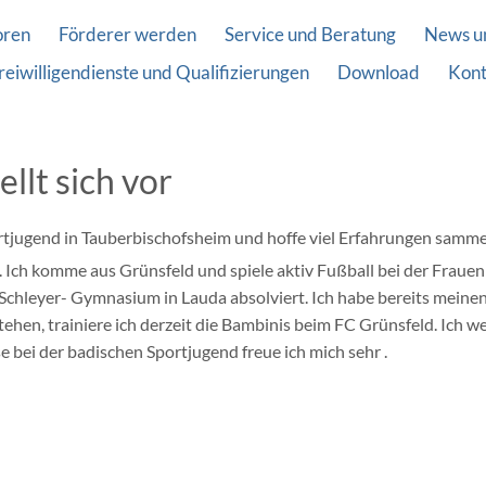
oren
Förderer werden
Service und Beratung
News u
reiwilligendienste und Qualifizierungen
Download
Kont
ellt sich vor
ortjugend in Tauberbischofsheim und hoffe viel Erfahrungen samme
. Ich komme aus Grünsfeld und spiele aktiv Fußball bei der Frau
Schleyer- Gymnasium in Lauda absolviert. Ich habe bereits meine
hen, trainiere ich derzeit die Bambinis beim FC Grünsfeld. Ich w
e bei der badischen Sportjugend freue ich mich sehr .