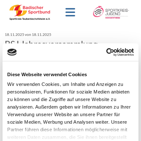
18.11.2025
von 18.11.2025
BSJ Jahresversammlung
BSJ Jugendausschuss heute am 18.11.2025 - digital per
Onlinekonferenz!
Diese Webseite verwendet Cookies
Auch in diesem Jahr findet bei der Badischen Sportjugend
Wir verwenden Cookies, um Inhalte und Anzeigen zu
Nord (BSB) wieder eine Jugenausschusssitzung statt. Hierbei
personalisieren, Funktionen für soziale Medien anbieten
sind sowohl alle Sportkreisjugendvorsitzenden und
zu können und die Zugriffe auf unsere Website zu
Jugendleiterinnen als auch Vorstandsmitglieder und
analysieren. Außerdem geben wir Informationen zu Ihrer
Fachauschussmitglieder der Badischen Sportjugend
Verwendung unserer Website an unsere Partner für
eingeladen sowie natürlich auch das Präsidium und die
soziale Medien, Werbung und Analysen weiter. Unsere
Geschäfsführung des BSB. Heute Abend wird sich unter
Partner führen diese Informationen möglicherweise mit
anderem über den Haushalt für das kommende Jahr 2026
weiteren Daten zusammen, die Sie ihnen bereitgestellt
ausgetauscht.