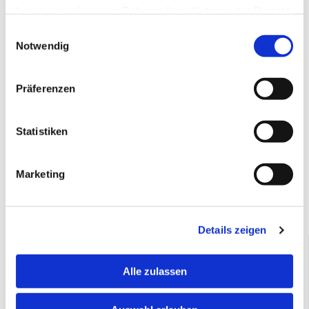
über 80 junge Leute ihren Freiwilligendienst bei der
haben oder die sie im Rahmen Ihrer Nutzung der Dienste
Sportjugend absolviert.
gesammelt haben.
Einwilligungsauswahl
Das Bild zeigt den Besuch aus letztem Jahr.
Notwendig
Präferenzen
Statistiken
Marketing
Details zeigen
Sportjugend Tauberbischofsheim und
Sportjugend-Förderverein
Alle zulassen
Schmiederstraße 21 | 97941 Tauberbischofsheim
09341 898813

info@sportjugend-main-tauber.de
