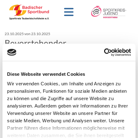
23.10.2025
von 23.10.2025
Bevorstehender
Einsatzstellenbesuch der BWSJ
Einsatzstellenbesuch der BWSJ am 27.11.2025
Diese Webseite verwendet Cookies
Die Baden-Württembergische Sportjugend ist zu Gast bei
Wir verwenden Cookies, um Inhalte und Anzeigen zu
der Sportjugend im Main-Tauber-Kreis. Der Besuch
personalisieren, Funktionen für soziale Medien anbieten
verschafftt sich ein Bild von den Strukturen und den
zu können und die Zugriffe auf unsere Website zu
Einsatzstellen. In interessanten und aufschlussreichen
analysieren. Außerdem geben wir Informationen zu Ihrer
Einzelgesprächen mit den FSJlern und Bufdis sowie den
Verwendung unserer Website an unsere Partner für
Verantwortlichen wird über ihre Einsatzgebiete und
soziale Medien, Werbung und Analysen weiter. Unsere
vielfältigen Aufgabenbereiche gesprachen und über Ihre
Partner führen diese Informationen möglicherweise mit
bisherigen Erfahrungen diskutiert. Insgesamt haben bereits
weiteren Daten zusammen, die Sie ihnen bereitgestellt