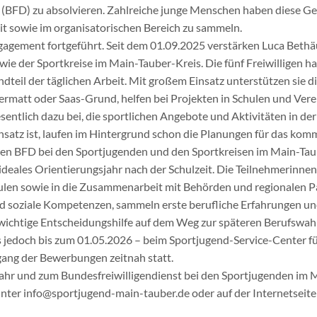
s (BFD) zu absolvieren. Zahlreiche junge Menschen haben diese G
eit sowie im organisatorischen Bereich zu sammeln.
gagement fortgeführt. Seit dem 01.09.2025 verstärken Luca Bethäu
ie der Sportkreise im Main-Tauber-Kreis. Die fünf Freiwilligen ha
andteil der täglichen Arbeit. Mit großem Einsatz unterstützen sie
dermatt oder Saas-Grund, helfen bei Projekten in Schulen und Ver
entlich dazu bei, die sportlichen Angebote und Aktivitäten in der
insatz ist, laufen im Hintergrund schon die Planungen für das k
inen BFD bei den Sportjugenden und den Sportkreisen im Main-Ta
 ideales Orientierungsjahr nach der Schulzeit. Die Teilnehmerinne
hulen sowie in die Zusammenarbeit mit Behörden und regionalen P
und soziale Kompetenzen, sammeln erste berufliche Erfahrungen u
ne wichtige Entscheidungshilfe auf dem Weg zur späteren Berufswa
ens jedoch bis zum 01.05.2026 – beim Sportjugend-Service-Center 
ang der Bewerbungen zeitnah statt.
ahr und zum Bundesfreiwilligendienst bei den Sportjugenden im M
l unter info@sportjugend-main-tauber.de oder auf der Internetse