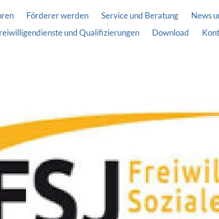
oren
Förderer werden
Service und Beratung
News u
reiwilligendienste und Qualifizierungen
Download
Kont