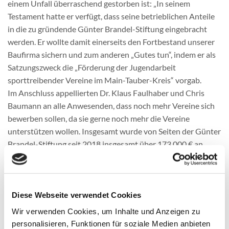
einem Unfall überraschend gestorben ist: „In seinem
Testament hatte er verfügt, dass seine betrieblichen Anteile
in die zu gründende Günter Brandel-Stiftung eingebracht
werden. Er wollte damit einerseits den Fortbestand unserer
Baufirma sichern und zum anderen „Gutes tun“, indem er als
Satzungszweck die „Förderung der Jugendarbeit
sporttreibender Vereine im Main-Tauber-Kreis“ vorgab.
Im Anschluss appellierten Dr. Klaus Faulhaber und Chris
Baumann an alle Anwesenden, dass noch mehr Vereine sich
bewerben sollen, da sie gerne noch mehr die Vereine
unterstützen wollen. Insgesamt wurde von Seiten der Günter
Brandel-Stiftung seit 2018 insgesamt über 173.000 € an
Vereine im Main-Tauber-Kreis vergeben.
„Flächendeckend hervorragende Projekte sind von
Creglingen bis Wertheim eingegangen“, berichtete Dr. Klaus
Faulhaber, stv. Vorsitzender der Günter-Brandel-Stiftung. Er
Diese Webseite verwendet Cookies
bedankte sich anschließend für die hervorragende
Wir verwenden Cookies, um Inhalte und Anzeigen zu
Unterstützung durch die Sportjugend hinsichtlich der
personalisieren, Funktionen für soziale Medien anbieten