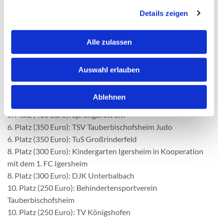
2023 geht an den FC Grünsfeld, gefolgt von der HG
Details zeigen
Königshofen/Sachsenflur auf dem 2. Platz und der
Jugendabteilung des SV Königshofen auf dem 3. Platz.
Alle zulassen
Die Günter Bra
ndel-Jugend-Förderpreisträger 2023
1. Preisträger (1000 Euro): FC Grünsfeld
Auswahl erlauben
2. Platz (700 Euro): HG Königshofen/Sachsenflur
3. Platz (600 Euro): Jugendabteilung SV Königshofen
Ablehnen
4. Platz (500 Euro): FC Creglingen
5. Platz (400 Euro): Sprungbrett e.V.
6. Platz (350 Euro): TSV Tauberbischofsheim Judo
6. Platz (350 Euro): TuS Großrinderfeld
8. Platz (300 Euro): Kindergarten Igersheim in Kooperation
mit dem 1. FC Igersheim
8. Platz (300 Euro): DJK Unterbalbach
10. Platz (250 Euro): Behindertensportverein
Tauberbischofsheim
10. Platz (250 Euro): TV Königshofen